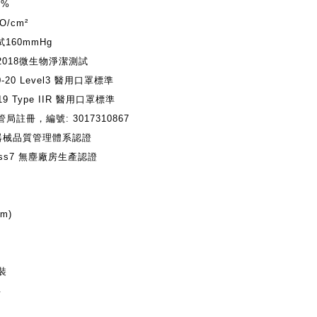
9%
O/cm²
試
160mmHg
2018
微生物淨潔測試
-20 Level3
醫用口罩標準
9 Type IIR
醫用口罩標準
管局註冊，編號
: 3017310867
器械品質管理體系認證
ass7
無塵廠房生產認證
m)
裝
年