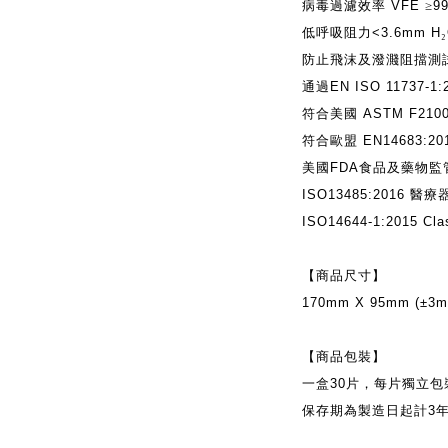
病毒過濾效率
VFE
≥
9
低呼吸阻力
<3.6mm H
₂
防止飛沫及潑濺阻擋測
通過
EN ISO 11737-1:
符合美國
ASTM F2100
符合歐盟
EN14683:201
美國
FDA
食品及藥物監
ISO13485:2016
醫療
ISO14644-1:2015 Cl
【商品尺寸】
170mm X 95mm (±3m
【商品包裝】
一盒
30
片，每片獨立包
保存期為製造日起計
3