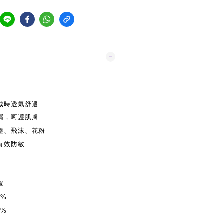
戴時透氣舒適
屑，呵護肌膚
塵、飛沫、花粉
有效防敏
罩
9%
9%