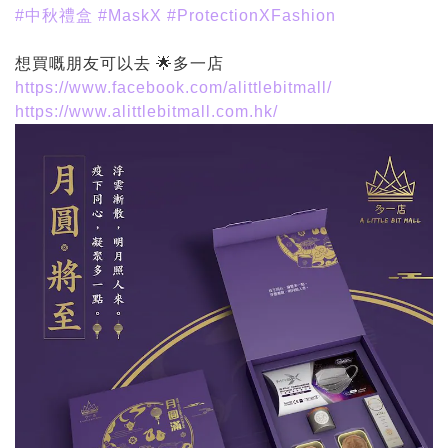
#中秋禮盒
#MaskX
#ProtectionXFashion
想買嘅朋友可以去 🌟多一店
https://www.facebook.com/alittlebitmall/
https://www.alittlebitmall.com.hk/