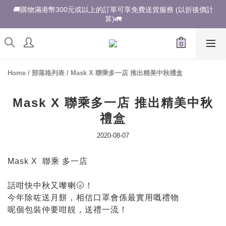
🚚購物滿港幣300元或以上的訂單可享免費送貨服務 (以折後價計
算)🚛
Home
/
部落格列表
/
Mask X 聯乘多一店 推出精美中秋禮盒
Mask X 聯乘多一店 推出精美中秋
禮盒
2020-08-07
Mask X 聯乘 多一店
話咁快中秋又嚟喇🌝！
今年除咗送月餅，相信口罩會係最實用嘅禮物
呢個包裝仲要咁靚，送禮一流！