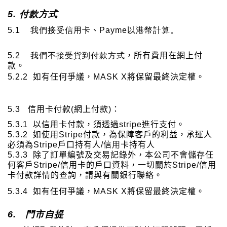
5.
付款方式
5.1
我們接受信用卡
、
Payme
以港幣計算。
5.2
我們
不
接受貨到付款方式
，所有費用在網上付
款。
5.2.2
如有任何爭議，
MASK X
將保留最終決定權。
5.3
信用卡付款
(
網上付款
)
：
5.3.1
以信用卡付款，須透過
stripe
進行支付。
5.3.2
如使用
Stripe
付款，為保障客戶的利益，承運人
必須為
Stripe
戶口持有人
/
信用卡持有人
5.3.3
除了訂單編號及交易記錄外，本公司不會儲存任
何客戶
Stripe/
信用卡的戶口資料，一切關於
Stripe/
信用
卡付款詳情的查詢，請與有關銀行聯絡。
5.3.4
如有任何爭議，
MASK X
將保留最終決定權。
6.
門市自提