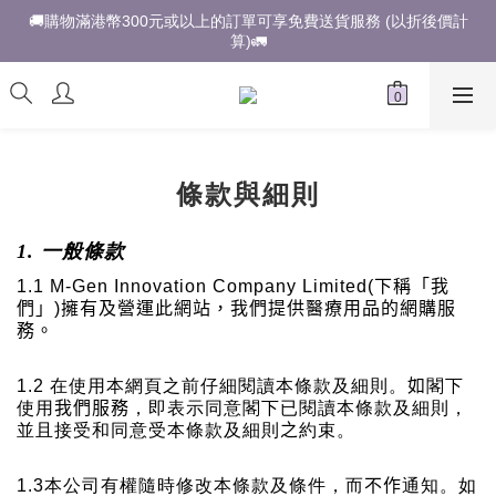
🚚購物滿港幣300元或以上的訂單可享免費送貨服務 (以折後價計
算)🚛
條款與細則
1.
一般條款
1.1 M-Gen Innovation Company Limited
(
下稱「我
們」
)
擁有及營運此網站，我們提供醫療用品的網購服
務。
1.2
在使用本網頁之前仔細閱讀本條款及細則。
如
閣下
使用
我們服務
，即表示同意閣下已閱讀本條款及細則，
並且接受和同意受本條款及細則
之
約束。
1.3
本公司有權隨時修改本條款及條件，而
不作
通知。如