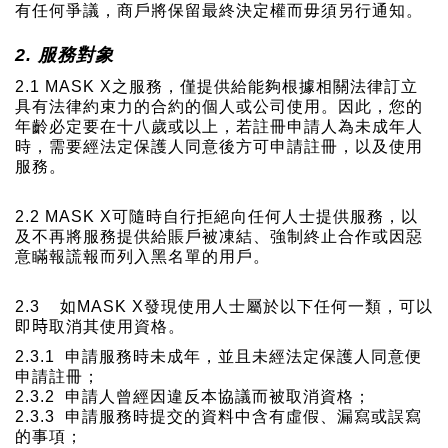
有任何爭議，商戶將保留最終決定權而毋須另行通知。
2.
服務對象
2.1 M
ASK X
之服務，僅提供給能夠根據相關法律訂立
具有法律約束力的合約的個人或公司使用。因此，您的
年齡必定要在十八歲或以上，若註冊申請人為未成年人
時，需要經法定保護人同意後方可申請註冊，以及使用
服務。
2.2 MASK X
可隨時自行拒絕向任何人士提供服務，以
及不再將服務提供給賬戶被凍結、強制終止合作或因惡
意瞞報謊報而列入黑名單的用戶。
2.3
如
MASK X
發現使用人士屬於以下任何一類，可以
即
時
取消其使用資格。
2.3.1
申請服務時未成年，並且未經法定保護人同意便
申請註冊；
2.3.2
申請人曾經因違反本協議而被取消資格；
2.3.3
申請服務時提交的資料中含有虛假、漏寫或誤寫
的事項；