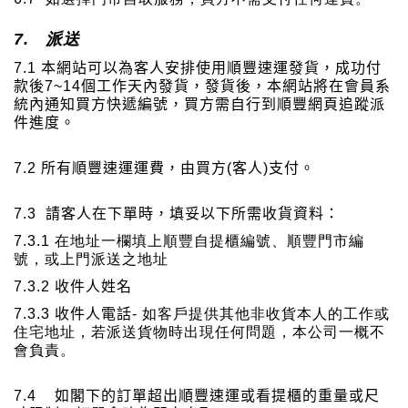
7.
派送
7.1
本網站可以為客人安排使用順豐速運發貨，成功付
款後7~14
個工作天內發貨，發貨後，本網站將在會員系
統內通知買方快遞編號，買方需自行到順豐網頁追蹤派
件進度。
7.2
所有順豐速運運費，由買方
(
客人
)
支付。
7.3
請客人在下單時，填妥以下所需收貨資料：
7.3.1
在
地址
一欄填上順豐自提櫃編號、順豐門市編
號，或上門派送之地址
7.3.2
收件人姓名
7.3.3
收件人電話
-
如客戶提供其他非收貨本人的工作或
住宅地址，若派送貨物時出現任何問題，本公司一概不
會負責。
7.4
如閣下的訂單超出順豐速運或看提櫃的重量或尺